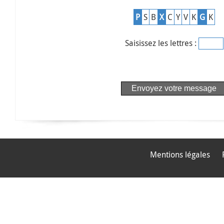
P
S
B
X
C
Y
V
K
G
K
Saisissez les lettres :
Mentions légales