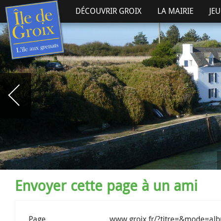
DÉCOUVRIR GROIX
LA MAIRIE
JE
Envoyer cette page à un ami
Page
www.groix.fr/?titre=&mode=al