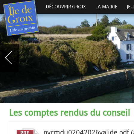
DÉCOUVRIR GROIX
LA MAIRIE
JE
Les comptes rendus du conseil
pvcmdu02042026valide.pdf
(