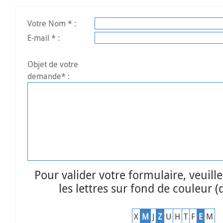
Votre Nom * :
E-mail * :
Objet de votre
demande* :
Pour valider votre formulaire, veuille
les lettres sur fond de couleur (d
X
M
J
Z
U
H
T
F
E
M