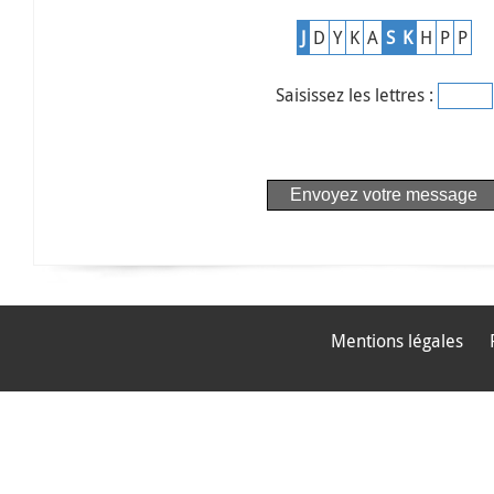
J
D
Y
K
A
S
K
H
P
P
Saisissez les lettres :
Mentions légales