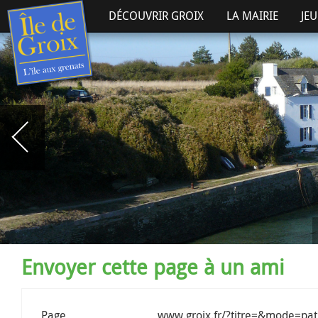
DÉCOUVRIR GROIX
LA MAIRIE
JE
Envoyer cette page à un ami
Page
www.groix.fr/?titre=&mode=pa