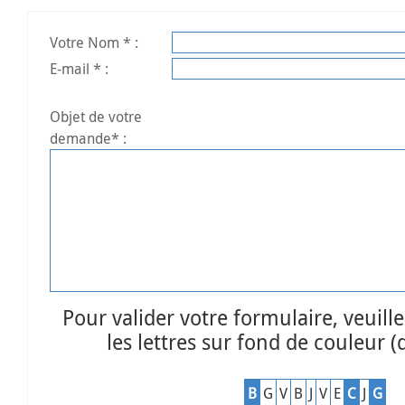
Votre Nom * :
E-mail * :
Objet de votre
demande* :
Pour valider votre formulaire, veuille
les lettres sur fond de couleur (d
B
G
V
B
J
V
E
C
J
G