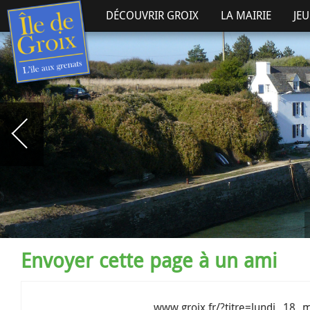
DÉCOUVRIR GROIX
LA MAIRIE
JE
Envoyer cette page à un ami
www.groix.fr/?titre=lundi 18