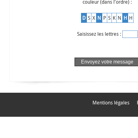
couleur (dans l'ordre) :
D
S
X
N
P
S
K
N
H
H
Saisissez les lettres :
Mentions légales