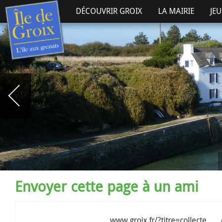
DÉCOUVRIR GROIX
LA MAIRIE
JE
Envoyer cette page à un ami
www.groix.fr/?titre=collec