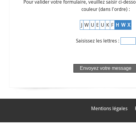
Pour valider votre formulaire, veuillez saisir ci-desso
couleur (dans l'ordre) :
J
W
U
E
U
K
F
H
W
X
Saisissez les lettres :
Mentions légales