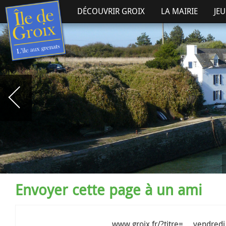
DÉCOUVRIR GROIX
LA MAIRIE
JE
Envoyer cette page à un ami
www.groix.fr/?titre= ven