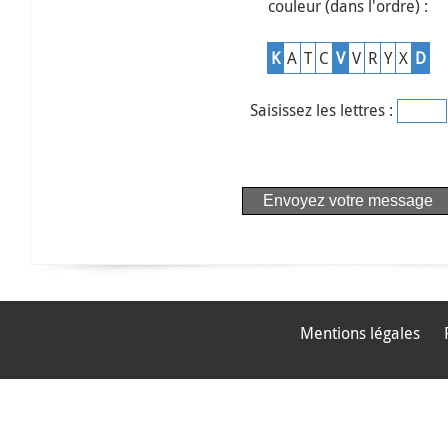
couleur (dans l'ordre) :
K
A
T
C
V
V
R
Y
X
D
Saisissez les lettres :
Mentions légales